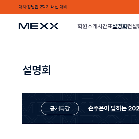
대치·강남권 2학기 내신 대비
학원소개
시간표
설명회
컨설
설명회
손주은이 답하는
20
공개특강