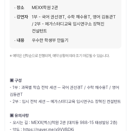
· 장소
MEXX학원 2관
· 강연자
1부 - 국어 권선경T, 수학 채수용T, 영어 김동관T
/ 2부 - 메가스터디교육 입시연구소 장혁진
컨설턴트
· 내용
우수한 학생부 만들기
※ 예약은 선착순으로 진행되며, 예약 상황에 따라 조기 마감될 수 있습니다.
▣ 구성
- 1부 : 과목별 학습 전략 세션 ─ 국어 권선경T / 수학 채수용T / 영어
김동관T
- 2부 : 입시 전략 세션 ─ 메가스터디교육 입시연구소 장혁진 컨설턴트
▣ 유의사항
- 오시는 길 : MEXX(멕스)학원 2관 (대치동 988-15 태성빌딩 2층)
- 약도 :
https://naver.me/x9VVBDKj