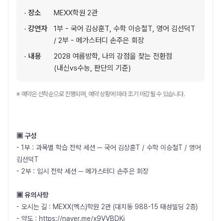
· 장소
MEXX학원 2관
· 강연자
1부 - 국어 김상훈T, 수학 이승철T, 영어 김선덕T
/ 2부 - 메가스터디 손주은 회장
· 내용
2028 여름방학, 나의 강점을 찾는 전환점
(내신vs수능, 판단의 기준)
※ 예약은 선착순으로 진행되며, 예약 상황에 따라 조기 마감될 수 있습니다.
▣ 구성
- 1부 : 과목별 학습 전략 세션 ─ 국어 김상훈T / 수학 이승철T / 영어
김선덕T
- 2부 : 입시 전략 세션 ─ 메가스터디 손주은 회장
▣ 유의사항
- 오시는 길 : MEXX(멕스)학원 2관 (대치동 988-15 태성빌딩 2층)
- 약도 :
https://naver.me/x9VVBDKj