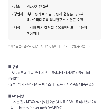
· 장소
MEXX학원 2관
· 강연자
1부 - 통과 배기범T, 통사 윤성훈T / 2부 -
메가스터디교육 입시연구소 남윤곤 소장
· 내용
수시와 정시 갈림길: 2028학년도는 수능이
핵심이다
※ 예약은 선착순으로 진행되며, 예약 상황에 따라 조기 마감될 수 있습니다.
▣ 구성
- 1부 : 과목별 학습 전략 세션 ─ 통합과학 배기범T / 통합사회
윤성훈T
- 2부 : 입시 전략 세션 ─ 메가스터디교육 입시연구소 남윤곤 소장
▣ 유의사항
- 오시는 길 : MEXX(멕스)학원 2관 (대치동 988-15 태성빌딩 2층)
- 약도 :
https://naver.me/x9VVBDKj