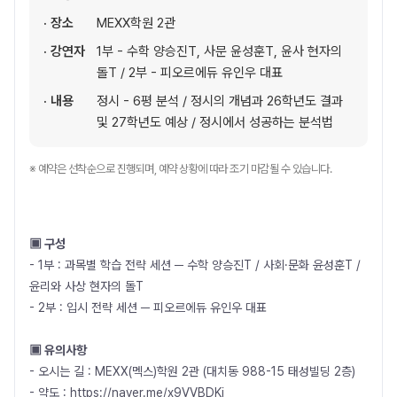
· 장소
MEXX학원 2관
· 강연자
1부 - 수학 양승진T, 사문 윤성훈T, 윤사 현자의
돌T / 2부 - 피오르에듀 유인우 대표
· 내용
정시 - 6평 분석 / 정시의 개념과 26학년도 결과
및 27학년도 예상 / 정시에서 성공하는 분석법
※ 예약은 선착순으로 진행되며, 예약 상황에 따라 조기 마감될 수 있습니다.
▣ 구성
- 1부 : 과목별 학습 전략 세션 ─ 수학 양승진T / 사회·문화 윤성훈T /
윤리와 사상 현자의 돌T
- 2부 : 입시 전략 세션 ─ 피오르에듀 유인우 대표
▣ 유의사항
- 오시는 길 : MEXX(멕스)학원 2관 (대치동 988-15 태성빌딩 2층)
- 약도 :
https://naver.me/x9VVBDKj