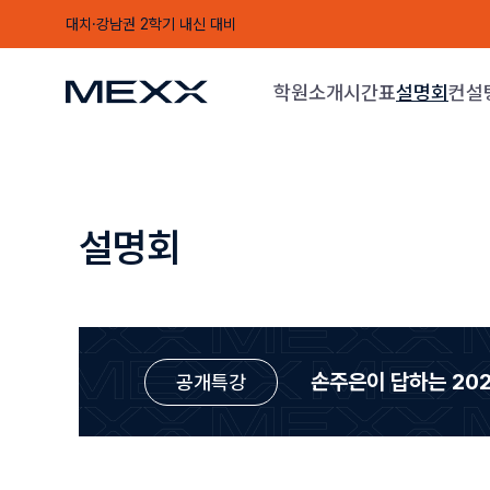
대치·강남권 2학기 내신 대비
학원소개
시간표
설명회
컨설
설명회
손주은이 답하는
20
공개특강