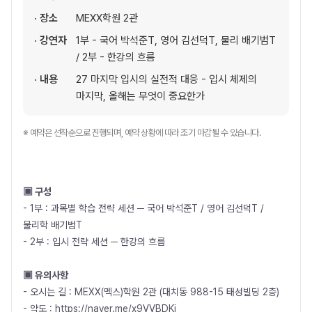
· 장소
MEXX학원 2관
· 강연자
1부 - 국어 박석준T, 영어 김선덕T, 물리 배기범T
/ 2부 - 한강의 흐름
· 내용
27 마지막 입시의 실전적 대응 - 입시 체제의
마지막, 올해는 무엇이 중요한가
※ 예약은 선착순으로 진행되며, 예약 상황에 따라 조기 마감될 수 있습니다.
▣ 구성
- 1부 : 과목별 학습 전략 세션 ─ 국어 박석준T / 영어 김선덕T /
물리학 배기범T
- 2부 : 입시 전략 세션 ─ 한강의 흐름
▣ 유의사항
- 오시는 길 : MEXX(멕스)학원 2관 (대치동 988-15 태성빌딩 2층)
- 약도 :
https://naver.me/x9VVBDKj