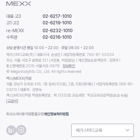
대표·고3
02-6217-1010
고1·고2
02-6219-1010
re-MEXX
02-6232-1010
수학관
02-6216-1010
상담 운영시간 평일 10:00 ~ 22:00 · 주말 08:00 ~ 22:00
메가스터디교육(주) | 대표이사: 손성은 | 사업자등록번호: 780-87-00034
주소: 서울 서초구 효령로 321 (서초동, 덕원빌딩) | 개인정보보호책임자 : 김영무 |
통신판매번호 2015-서울서초-0678
정보확인
© MegastudyEdu Co., Ltd. All rights reserved.
멕스(MEXX)학원
서울 강남구 도곡로 435, 1층 일부(102호), 2층, 6층(대치동) | 사업자등록번호 388-85-
03210 | 대표자 : 강연숙
멕스(MEXX)학원 학원등록번호 : 제 13333호 교습과정 : 학교교과교습학원(보습·논술)
[교습비]
회사소개
이용약관
환불규정
개인정보처리방침
메가스터디교육