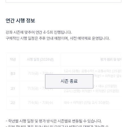
연간 시행 정보
강좌 시즌에 맞추어 연간 4-5회 진행됩니다.
구체적인 시행 일정은 추후 안내 예정이며, 사전 예약제로 운영됩니다.
학년
시행 일정 (2026년)
평가 범위 및 방식
1교시 (공통): 공통수학1 + 공통수학2 (25문항)
7/3(금) ~ 7/8(수)
중3
2교시 (선행): 대수 + 미적분1 + 미적분2 앞부분 
시즌 종료
1교시 (공통): 공통수학2 + 대수 (25문항)
7/3(금) ~ 7/8(수)
고1
2교시 (선행): 미적분1 + 미적분2 (25문항)
7/4(토) ~ 7/8(수)
대수 + 미적분1 (단일 교시 30문항)
고2
- 학년별 시행 일정 및 평가 방식은 시즌별로 변동될 수 있습니다.